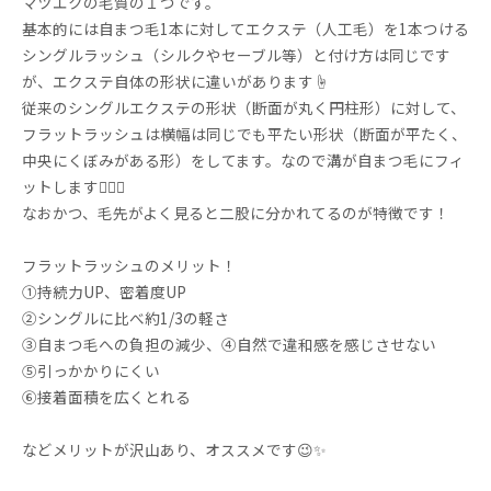
マツエクの毛質の１つです。
基本的には自まつ毛1本に対してエクステ（人工毛）を1本つける
シングルラッシュ（シルクやセーブル等）と付け方は同じです
が、エクステ自体の形状に違いがあります☝️
従来のシングルエクステの形状（断面が丸く円柱形）に対して、
フラットラッシュは横幅は同じでも平たい形状（断面が平たく、
中央にくぼみがある形）をしてます。なので溝が自まつ毛にフィ
ットします🙆‍♀️✨
なおかつ、毛先がよく見ると二股に分かれてるのが特徴です！
フラットラッシュのメリット！
①持続力UP、密着度UP
②シングルに比べ約1/3の軽さ
③自まつ毛への負担の減少、④自然で違和感を感じさせない
⑤引っかかりにくい
⑥接着面積を広くとれる
などメリットが沢山あり、オススメです😉✨