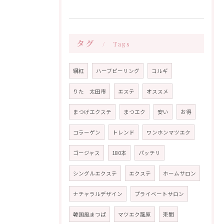
タグ
Tags
網紅
ハーブピーリング
コルギ
りた 太田市
エステ
オススメ
まつげエクステ
まつエク
安い
お得
コラーゲン
トレンド
ワンホンマツエク
ゴージャス
180本
パッチリ
シングルエクステ
エクステ
ホームサロン
ナチャラルデザイン
プライベートサロン
韓国風まつぱ
マツエク籠原
束間