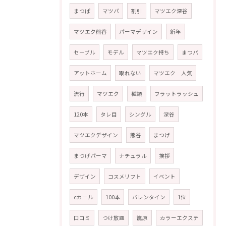
まつぱ
マツパ
割引
マツエク深谷
マツエク熊谷
パーマデザイン
新年
セーブル
モデル
マツエク持ち
まつパ
アットホーム
取れない
マツエク 人気
流行
マツエク
種類
フラットラッシュ
120本
タレ目
シングル
深谷
マツエクデザイン
熊谷
まつげ
まつげパーマ
ナチュラル
挨拶
デザイン
コスメリフト
イベント
cカール
100本
バレンタイン
1位
口コミ
つけ放題
籠原
カラーエクステ