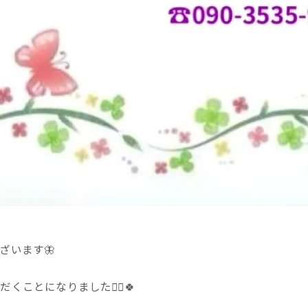
ざいます🦋
とになりました🙇‍♀️🍀