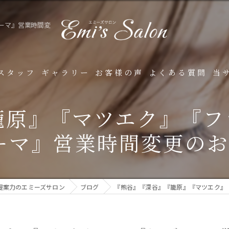
ーマ』営業時間変
スタッフ
ギャラリー
お客様の声
よくある質問
当
フ
籠原』『マツエク』『フ
シ
ーマ』営業時間変更のお知
ナ
ボ
提案力のエミーズサロン
ブログ
『熊谷』『深谷』『籠原』『マツエク』
デ