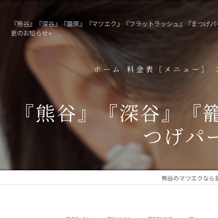
『熊谷』『深谷』『籠原』『マツエク』『フラットラッシュ』『まつげパ
更のお知らせ⭐︎
ホーム
料金表［メニュー］
『熊谷』『深谷』『
つげパ
熊谷のマツエクなら