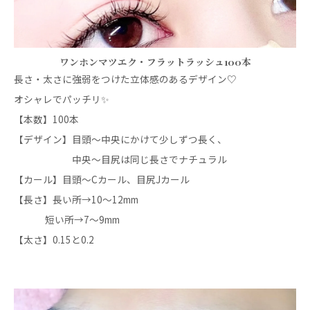
ワンホンマツエク・フラットラッシュ100本
長さ・太さに強弱をつけた立体感のあるデザイン♡
オシャレでパッチリ✨
【本数】100本
【デザイン】目頭～中央にかけて少しずつ長く、
中央～目尻は同じ長さでナチュラル
【カール】目頭〜Cカール、目尻Jカール
【長さ】長い所→10〜12mm
短い所→7〜9mm
【太さ】0.15と0.2