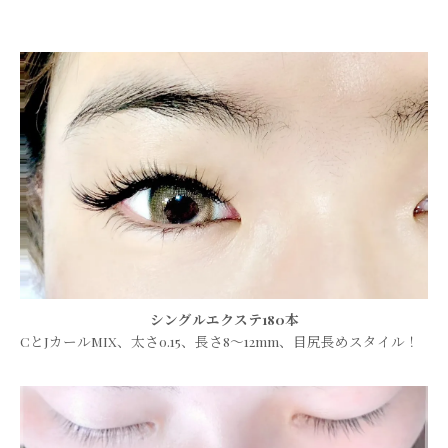
シングルエクステ180本
CとJカールMIX、太さ0.15、長さ8〜12mm、目尻長めスタイル！