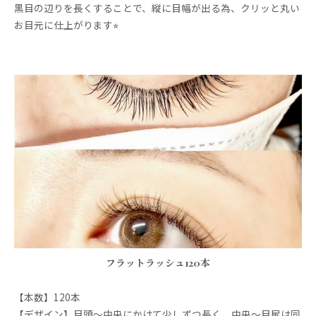
黒目の辺りを長くすることで、縦に目幅が出る為、クリッと丸い
お目元に仕上がります⭐︎
フラットラッシュ120本
【本数】120本
【デザイン】目頭～中央にかけて少しずつ長く、中央～目尻は同