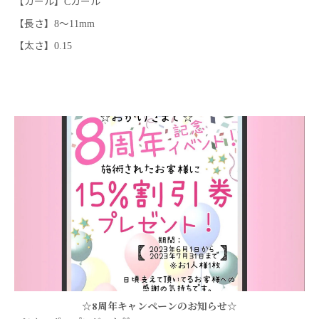
【カール】
カール
C
【長さ】
〜
8
11mm
【太さ】
0.15
☆8周年キャンペーンのお知らせ☆