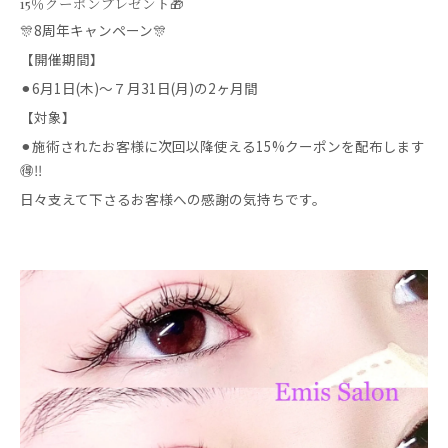
15％クーポンプレゼント🎁
🎊8周年キャンペーン🎊
【開催期間】
⚫︎6月1日(木)〜７月31日(月)の2ヶ月間
【対象】
⚫︎施術されたお客様に次回以降使える15%クーポンを配布します
🉐‼️
日々支えて下さるお客様への感謝の気持ちです。